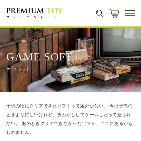
新規会員登録で500ポイントプレゼント！
会員登録
GAME SOFT
ゲームソフト
商品カテゴリから探す
ミニカー
キャラクター・
シリーズから探す
子供の頃にクリアできたソフトって案外少ない。 今は子供の
ミニカー一覧
トレーディングカード
ときより忙しいけれど、夜ふかししてゲームしたって怒られ
遊戯王
コンセプト
ない。 あのときクリアできなかったソフト、ここにあるかも
トレーディングカード一覧
トミカ
ゲームソフト
しれません。
マジック・ザ・ギャザリング