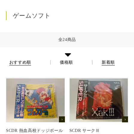
ゲームソフト一覧
ボックス
その他TOY
トミカプレミアム
店舗紹介
プロ野球カード
ゲームソフト
その他TOY一覧
スーパーファミコン
デッキ
トミカリミテッド
仮面ライダー
支払い方法
仮面ライダーベルト
ゲームボーイ
全24商品
パック
トミカリミテッドヴィンテージ
トミカ
配送方法
メガドライブ
トミカギフト
おすすめ順
価格順
新着順
チョロQ
PCエンジン
ドリームトミカ
プライバシーポリシー
その他 ゲームソフト
チョロQ
特定商取引法に基づく表記
ログイン
SCDR 熱血高校ドッジボール
SCDR サークⅢ