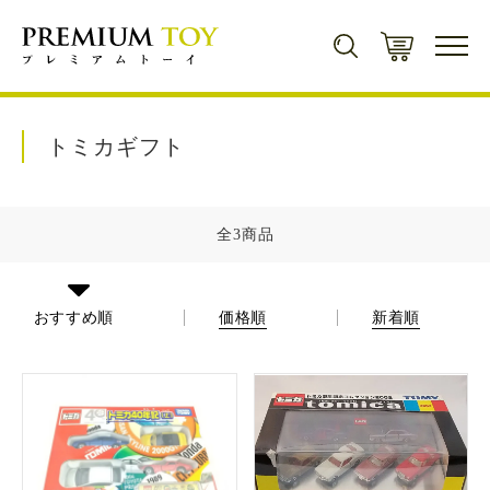
新規会員登録で500ポイントプレゼント！
トミカギフト
会員登録
全3商品
商品カテゴリから探す
おすすめ順
価格順
新着順
ミニカー
キャラクター・
シリーズから探す
ミニカー一覧
トレーディングカード
遊戯王
コンセプト
トレーディングカード一覧
トミカ
ゲームソフト
マジック・ザ・ギャザリング