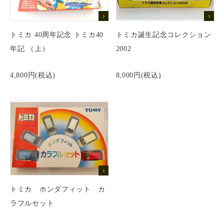
ゲームソフト一覧
ボックス
その他TOY
トミカプレミアム
店舗紹介
プロ野球カード
トミカ 40周年記念 トミカ40
トミカ誕生記念コレクション
その他TOY一覧
スーパーファミコン
デッキ
トミカリミテッド
年記 （上）
2002
仮面ライダー
支払い方法
仮面ライダーベルト
ゲームボーイ
パック
トミカリミテッドヴィンテージ
4,800円(税込)
8,000円(税込)
トミカ
配送方法
メガドライブ
トミカギフト
チョロQ
PCエンジン
ドリームトミカ
プライバシーポリシー
その他 ゲームソフト
チョロQ
特定商取引法に基づく表記
トミカ ホンダフィット カ
ラフルセット
ログイン