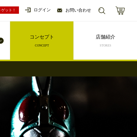
ログイン
ントゲット！
お問い合わせ
コンセプト
店舗紹介
CONCEPT
STORES
ングカード
ザ・ギャザ
ゲームソフト
プロ野球カード
チョロQ