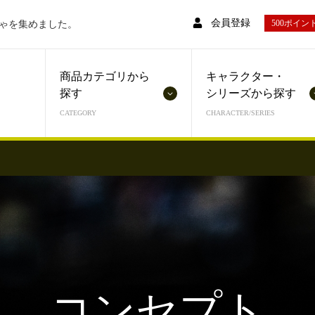
会員登録
500ポイ
ゃを集めました。
商品カテゴリから
キャラクター・
探す
シリーズから探す
CATEGORY
CHARACTER/SERIES
ミニカー
遊戯王
トレーディ
マジック・
リング
その他TOY
コンセプト
仮面ライダー
トミカ