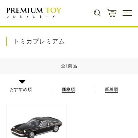
新規会員登録で500ポイントプレゼント！
トミカプレミアム
会員登録
全1商品
商品カテゴリから探す
おすすめ順
価格順
新着順
ミニカー
キャラクター・
シリーズから探す
ミニカー一覧
トレーディングカード
遊戯王
コンセプト
トレーディングカード一覧
トミカ
ゲームソフト
マジック・ザ・ギャザリング