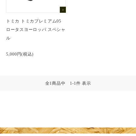
ゲームソフト一覧
ボックス
その他TOY
トミカプレミアム
店舗紹介
プロ野球カード
トミカ トミカプレミアム05
その他TOY一覧
スーパーファミコン
デッキ
トミカリミテッド
ロータスヨーロッパ スペシャ
仮面ライダー
支払い方法
ル
仮面ライダーベルト
ゲームボーイ
パック
トミカリミテッドヴィンテージ
トミカ
5,000円(税込)
配送方法
メガドライブ
トミカギフト
チョロQ
PCエンジン
ドリームトミカ
プライバシーポリシー
全1商品中 1-1件 表示
その他 ゲームソフト
チョロQ
特定商取引法に基づく表記
ログイン