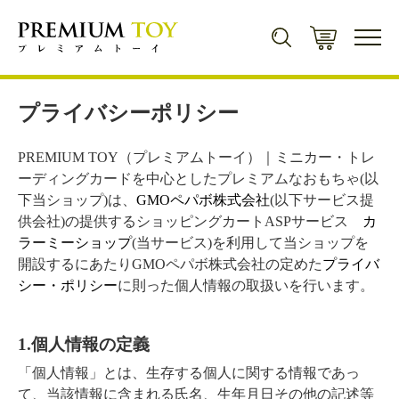
新規会員登録で500ポイントプレゼント！
プライバシーポリシー
会員登録
PREMIUM TOY（プレミアムトーイ）｜ミニカー・トレ
ーディングカードを中心としたプレミアムなおもちゃ(以
下当ショップ)は、
GMOペパボ株式会社
(以下サービス提
商品カテゴリから探す
供会社)の提供するショッピングカートASPサービス
カ
ラーミーショップ
(当サービス)を利用して当ショップを
開設するにあたりGMOペパボ株式会社の定めた
プライバ
ミニカー
キャラクター・
シリーズから探す
シー・ポリシー
に則った個人情報の取扱いを行います。
ミニカー一覧
トレーディングカード
遊戯王
1.個人情報の定義
コンセプト
トレーディングカード一覧
トミカ
ゲームソフト
「個人情報」とは、生存する個人に関する情報であっ
マジック・ザ・ギャザリング
て、当該情報に含まれる氏名、生年月日その他の記述等