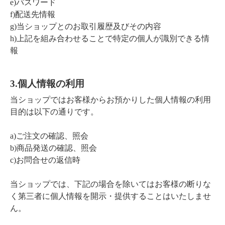
e)パスワード
f)配送先情報
g)当ショップとのお取引履歴及びその内容
お問い合わせ
h)上記を組み合わせることで特定の個人が識別できる情
報
3.個人情報の利用
当ショップではお客様からお預かりした個人情報の利用
目的は以下の通りです。
a)ご注文の確認、照会
b)商品発送の確認、照会
c)お問合せの返信時
当ショップでは、下記の場合を除いてはお客様の断りな
く第三者に個人情報を開示・提供することはいたしませ
ん。