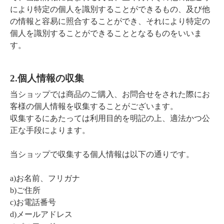
ゲームソフト一覧
により特定の個人を識別することができるもの、及び他
ボックス
その他TOY
トミカプレミアム
店舗紹介
の情報と容易に照合することができ、それにより特定の
プロ野球カード
個人を識別することができることとなるものをいいま
その他TOY一覧
スーパーファミコン
デッキ
トミカリミテッド
す。
仮面ライダー
支払い方法
仮面ライダーベルト
ゲームボーイ
パック
トミカリミテッドヴィンテージ
2.個人情報の収集
トミカ
配送方法
当ショップでは商品のご購入、お問合せをされた際にお
メガドライブ
トミカギフト
客様の個人情報を収集することがございます。
チョロQ
収集するにあたっては利用目的を明記の上、適法かつ公
PCエンジン
ドリームトミカ
正な手段によります。
プライバシーポリシー
その他 ゲームソフト
当ショップで収集する個人情報は以下の通りです。
チョロQ
特定商取引法に基づく表記
a)お名前、フリガナ
b)ご住所
c)お電話番号
ログイン
d)メールアドレス