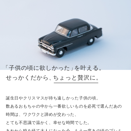
ゲームソフト一覧
ボックス
その他TOY
トミカプレミアム
店舗紹介
プロ野球カード
その他TOY一覧
スーパーファミコン
デッキ
トミカリミテッド
仮面ライダー
支払い方法
仮面ライダーベルト
ゲームボーイ
パック
トミカリミテッドヴィンテージ
トミカ
配送方法
メガドライブ
トミカギフト
チョロQ
「子供の頃に欲しかった
」
を叶える。
PCエンジン
ドリームトミカ
プライバシーポリシー
せっかくだから
、
ちょっと贅沢に。
その他 ゲームソフト
チョロQ
誕生日やクリスマスが待ち遠しかった子供の頃。
特定商取引法に基づく表記
数あるおもちゃの中から一番欲しいものを必死で選んだあの
時間は、ワクワクと諦めが交わった、
とても不思議で温かく、幸せな時間でした。
ログイン
あれから時を経て大人になった今、もう一度あの頃のプレミ