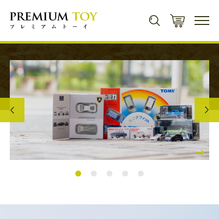
新規会員登録で500ポイントプレゼント！
会員登録
商品カテゴリから探す
ミニカー
キャラクター・
シリーズから探す
ミニカー一覧
トレーディングカード
遊戯王
コンセプト
トレーディングカード一覧
トミカ
ゲームソフト
マジック・ザ・ギャザリング