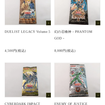
DUELIST LEGACY Volume.5
幻の召喚神－PHANTOM
GOD－
4,500円(税込)
8,000円(税込)
CYBERDARK IMPACT
ENEMY OF JUSTICE