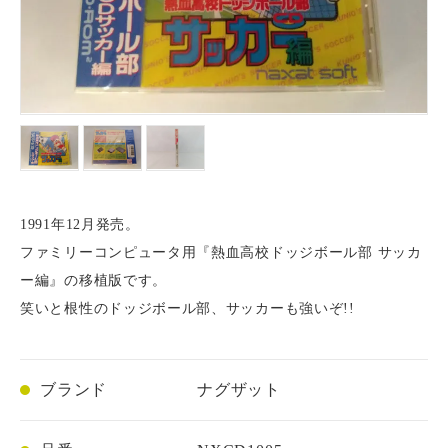
ゲームソフト一覧
ボックス
その他TOY
トミカプレミアム
店舗紹介
プロ野球カード
その他TOY一覧
スーパーファミコン
デッキ
トミカリミテッド
仮面ライダー
支払い方法
仮面ライダーベルト
ゲームボーイ
パック
トミカリミテッドヴィンテージ
トミカ
配送方法
メガドライブ
トミカギフト
チョロQ
1991年12月発売。
PCエンジン
ドリームトミカ
ファミリーコンピュータ用『熱血高校ドッジボール部 サッカ
プライバシーポリシー
ー編』の移植版です。
その他 ゲームソフト
チョロQ
笑いと根性のドッジボール部、サッカーも強いぞ!!
特定商取引法に基づく表記
ブランド
ナグザット
ログイン