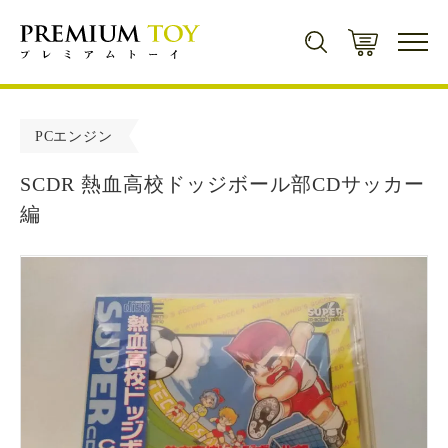
新規会員登録で500ポイントプレゼント！
PCエンジン
会員登録
SCDR 熱血高校ドッジボール部CDサッカー
編
商品カテゴリから探す
ミニカー
キャラクター・
シリーズから探す
ミニカー一覧
トレーディングカード
遊戯王
コンセプト
トレーディングカード一覧
トミカ
ゲームソフト
マジック・ザ・ギャザリング